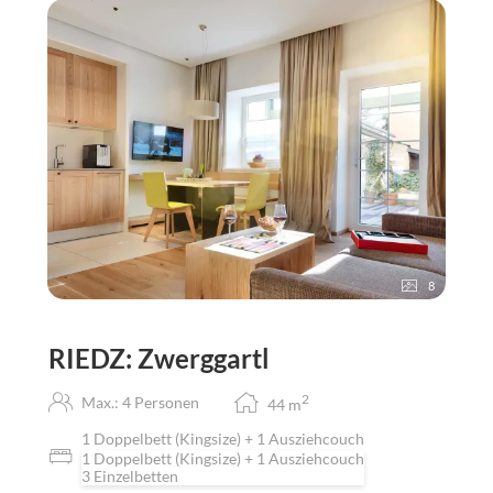
8
RIEDZ: Zwerggartl
2
Max.: 4 Personen
44
m
1 Doppelbett (Kingsize) + 1 Ausziehcouch
1 Doppelbett (Kingsize) + 1 Ausziehcouch
3 Einzelbetten