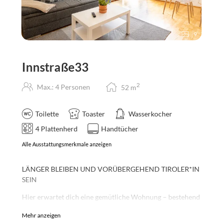
9
Innstraße33
2
Max.: 4 Personen
52
m
Toilette
Toaster
Wasserkocher
4 Plattenherd
Handtücher
Alle Ausstattungsmerkmale anzeigen
LÄNGER BLEIBEN UND VORÜBERGEHEND TIROLER*IN
SEIN
Hier erwartet dich eine gemütliche Wohnung – bestehend
aus Schlafzimmer, Wohnzimmer, Küche, getrenntem WC
Mehr anzeigen
& Badezimmer – mit einer
riesengroßen Sonnenterrasse