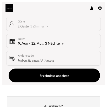
Gäste
2 Gäste
,
1 Zimmer
Daten
9. Aug
-
12. Aug
, 3 Nächte
Aktionscode
Ergebnisse anzeigen
Die Kabine Innsbruck - Unsere v
Ausgebucht!