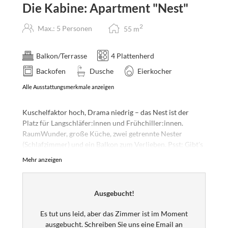
Die Kabine: Apartment "Nest"
2
Max.: 5 Personen
55
m
Balkon/Terrasse
4 Plattenherd
Backofen
Dusche
Eierkocher
Alle Ausstattungsmerkmale anzeigen
Kuschelfaktor hoch, Drama niedrig – das Nest ist der
Platz für Langschläfer:innen und Frühchiller:innen.
RaumWunder, große Küche, zwei getrennte Nester
(Schlafzimmer) und ein Balkon zum Verlieben. Psst: Gibt's
nur zweimal in der Kabine; also schnell buchen.
Mehr anzeigen
Wichtiger Hinweis: Das Nest ist noch im Bau und kann
erst ab Sommer 2026 angeflogen werden. Daher sind die
Ausgebucht!
Bilder noch Visualisierungen und keine Fotos! Es wird
aber so oder sehr ähnlich und wahrscheinlich noch
Es tut uns leid, aber das Zimmer ist im Moment
schöner.
ausgebucht. Schreiben Sie uns eine Email an