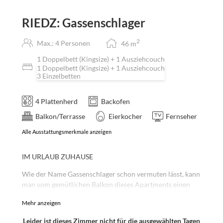
RIEDZ: Gassenschlager
2
Max.: 4 Personen
46
m
1 Doppelbett (Kingsize) + 1 Ausziehcouch
1 Doppelbett (Kingsize) + 1 Ausziehcouch
3 Einzelbetten
4 Plattenherd
Backofen
Balkon/Terrasse
Eierkocher
Fernseher
Alle Ausstattungsmerkmale anzeigen
IM URLAUB ZUHAUSE
Wie der Name Gassenschlager schon vermuten lässt, kann
man vom gemütlichen Balkon dieses Apartments einen
Teil der Riedgasse sehen. Das Gebiet um die Riedgasse
Mehr anzeigen
wurde früher einfach
Höttinger Ried
genannt und
wahrscheinlich hast du schon bemerkt, dass uns die
Leider ist dieses Zimmer nicht für die ausgewählten Tagen