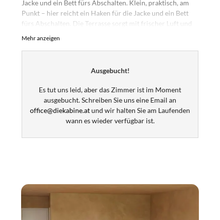
Jacke und ein Bett fürs Abschalten. Klein, praktisch, am
Punkt – hier reicht ein Haken für die Jacke und ein Bett
fürs Abschalten. Die Terrasse sorgt mit frischer Luft und
einem ruhigen Plätzchen für die Restentspannung.
Mehr anzeigen
Achtung: Die Bilder sind Visualisierungen und keine
Fotos! Es wird aber so oder so ähnlich und wahrscheinlich
Ausgebucht!
noch schöner.
Es tut uns leid, aber das Zimmer ist im Moment
ausgebucht. Schreiben Sie uns eine Email an
office@diekabine.at
und wir halten Sie am Laufenden
wann es wieder verfügbar ist.