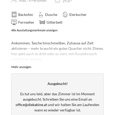
Max.: 4 Personen
29
m
Backofen
Dusche
Eierkocher
Fernseher
Gitterbett
Alle Ausstattungsmerkmale anzeigen
Ankommen, Tasche hinschmeißen, Zuhause auf Zeit
aktivieren – mehr braucht ein gutes Quartier nicht. Dieses
hier geht auch zu dritt oder zu viert, mit Ausziehcouch
und Küche seperat.
Mehr anzeigen
Wichtiger Hinweis: Das Qartier ist noch im Bau und
quartiert erst ab Sommer 2026. Die Bilder sind
Visualisierungen und keine Fotos! Es wird aber so oder
Ausgebucht!
sehr ähnlich und wahrscheinlich noch schöner.
Es tut uns leid, aber das Zimmer ist im Moment
ausgebucht. Schreiben Sie uns eine Email an
office@diekabine.at
und wir halten Sie am Laufenden
wann es wieder verfügbar ist.