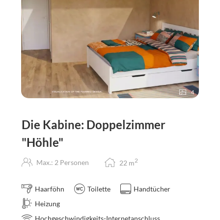
4
Die Kabine: Doppelzimmer
"Höhle"
2
Max.: 2 Personen
22
m
Haarföhn
Toilette
Handtücher
Heizung
Hochgeschwindigkeits-Internetanschluss