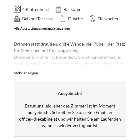
4 Plattenherd
Backofen
Balkon/Terrasse
Dusche
Eierkocher
Alle Ausstattungsmerkmale anzeigen
Drinnen statt draußen, dicke Wände, viel Ruhe – der Platz
für Menschen mit Rückzugsdrang.
Diese eine „Höhle“ ist besonders: Sie ist barrierefrei und
damit ideal für Gäste mit eingeschränkter Mobilität. Eine
eigene, ebenerdige Terrasse macht das Ganze perfekt.
Mehr anzeigen
Psst: Natürlich dürfen hier auch alle Höhlenliebhaber
ohne Einschränkungen genießen. Also lieber schnell
buchen, bevor sie weg ist.
Ausgebucht!
Wichtiger Hinweis: Da unsere "Höhlen" erst ab Sommer
Es tut uns leid, aber das Zimmer ist im Moment
2026 Gäste bezogen werden können, sind die Bilder
ausgebucht. Schreiben Sie uns eine Email an
Visualisierungen und keine Fotos! Es wird aber so oder
office@diekabine.at
und wir halten Sie am Laufenden
sehr ähnlich und wahrscheinlich noch viel schöner.
wann es wieder verfügbar ist.