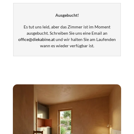
(26 m²)
. Das Apartment ist ruhig und sehr zentral gelegen
und mit allem ausgestattet was du brauchst, um dich
Ausgebucht!
rundum wohlzufühlen. Die Größe ist ideal für zwei, es
finden aber auch bis zu 4 Personen Platz.
Es tut uns leid, aber das Zimmer ist im Moment
Auch zwei
Tiefgaragenstellplätze
sind vorhanden, jedoch
ausgebucht. Schreiben Sie uns eine Email an
nur für Autos bis zu einer Höhe von 1,50 m. Ein Parkplatz
office@diekabine.at
und wir halten Sie am Laufenden
kann für
110 EUR im Monat
gemietet werden.
wann es wieder verfügbar ist.
Es gilt ein
Mindestaufenthalt von 4 Wochen
.
Preis
für 4 Wochen bei 2 Personen inklusive
Endreinigung: 1.890 EUR, Kaution: 500 EUR | Jede weitere
Person: 150 EUR
Die Wohnung ist ideal gelegen, im hübschen St. Nikolaus
am linken Innufer, direkt gegenüber der Innsbrucker
Altstadt. In nur wenigen Minuten zu Fuß befindest du
dich
mitten im Stadtzentrum
.