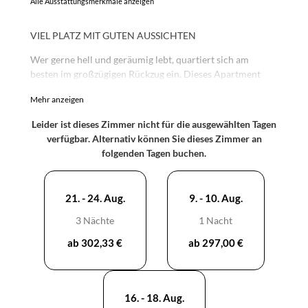
Alle Ausstattungsmerkmale anzeigen
VIEL PLATZ MIT GUTEN AUSSICHTEN
Wer gerne hell und geräumig lebt, quartiert sich am
besten im großzügigen Rückzug ein. Dieses Apartment
verfügt über – sage und schreibe – 2 Balkone mit
Mehr anzeigen
herrlichem Ausblick. Einmal Richtung Norden auf Garten
und Nordkette, einmal Richtung Süden in die
Leider ist dieses Zimmer nicht für die ausgewählten Tagen
Nachbarschaft.
verfügbar. Alternativ können Sie dieses Zimmer an
folgenden Tagen buchen.
Hier erwarten dich eine großzügige Wohnküche und zwei
Schlafzimmer. Das gemütliche Doppel-Boxspringbett
können wir für dich auf Wunsch auch in zwei Einzelbetten
21. - 24. Aug.
9. - 10. Aug.
umwandeln. Im Sofa versteckt sich eine bequeme
Matratze, welche als Doppelbett verwendet kann wenn du
3 Nächte
1 Nacht
für 6 buchst.
ab 302,33 €
ab 297,00 €
16. - 18. Aug.