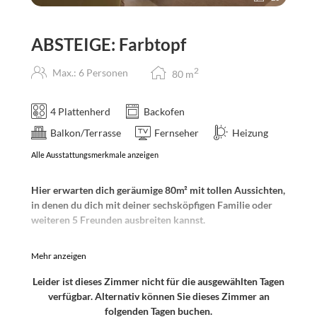
ABSTEIGE: Farbtopf
2
Max.: 6 Personen
80
m
4 Plattenherd
Backofen
Balkon/Terrasse
Fernseher
Heizung
Alle Ausstattungsmerkmale anzeigen
Hier erwarten dich geräumige 80m² mit tollen Aussichten,
in denen du dich mit deiner sechsköpfigen Familie oder
weiteren 5 Freunden ausbreiten kannst.
Das Apartment Farbtopf ist kunterbunt und bietet Platz
Mehr anzeigen
für bis zu 7 Personen. Die Vollholzmöbel wurden im
Vintage Stil von Tanacuna aufgepeppt und schmücken die
Leider ist dieses Zimmer nicht für die ausgewählten Tagen
ganze Wohnung. Hier könnt ihr euch ein zünftiges
verfügbar. Alternativ können Sie dieses Zimmer an
Abendessen kochen, im Wohnzimmer chillen und am
folgenden Tagen buchen.