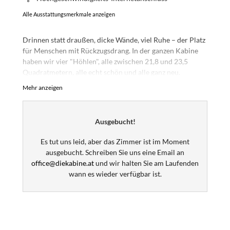
Alle Ausstattungsmerkmale anzeigen
Drinnen statt draußen, dicke Wände, viel Ruhe – der Platz
für Menschen mit Rückzugsdrang. In der ganzen Kabine
haben wir vier "Höhlen", alle zwischen 21,8 und 23,5
Quadratmetern, alle echt schön und alle ganz neu.
Mehr anzeigen
Wichtiger Hinweis: Da unsere "Höhlen" erst ab Sommer
2026 Gäste bezogen werden können, sind die Bilder
Visualisierungen und keine Fotos! Es wird aber so oder so
Ausgebucht!
ähnlich und wahrscheinlich noch schöner.
Es tut uns leid, aber das Zimmer ist im Moment
ausgebucht. Schreiben Sie uns eine Email an
office@diekabine.at
und wir halten Sie am Laufenden
wann es wieder verfügbar ist.