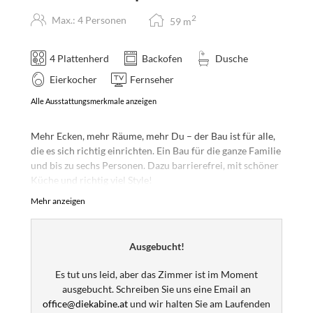
2
Max.: 4 Personen
59
m
4 Plattenherd
Backofen
Dusche
Eierkocher
Fernseher
Alle Ausstattungsmerkmale anzeigen
Mehr Ecken, mehr Räume, mehr Du – der Bau ist für alle,
die es sich richtig einrichten. Ein Bau für die ganze Familie
und bis zu sechs Personen. Dazu barrierefrei, mit schöner
Küche und richtig viel Style!
Mehr anzeigen
Wichtiger Hinweis: Der Bau ist noch im Bau und öffnet
seinen EIngang erst ab Sommer 2026 Gäste. Deshalb sind
die Bilder noch Visualisierungen und keine Fotos! Es wird
Ausgebucht!
aber so oder sehr ähnlich und wahrscheinlich noch viel
schöner.
Es tut uns leid, aber das Zimmer ist im Moment
ausgebucht. Schreiben Sie uns eine Email an
office@diekabine.at
und wir halten Sie am Laufenden