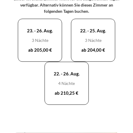
schöne Lage auch sehr bei der Namensgebung unseres
verfügbar. Alternativ können Sie dieses Zimmer an
Hauses beeinflusst hat.
folgenden Tagen buchen.
Das gemütliche Doppel-Boxspringbett im Gassenschlager
können wir für dich auf Wunsch auch in zwei Einzelbetten
23. - 26. Aug.
22. - 25. Aug.
umwandeln. Unter dem Sofa im Wohnzimmer versteckt
sich eine bequeme Matratze, so kann es als zweites
3 Nächte
3 Nächte
Doppelbett verwendet werden, wenn du für 4 buchst.
ab 205,00 €
ab 204,00 €
22. - 26. Aug.
4 Nächte
ab 210,25 €