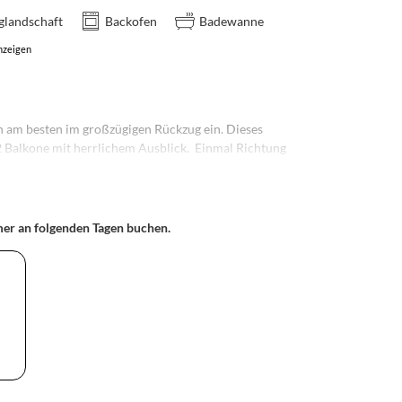
rglandschaft
Backofen
Badewanne
nzeigen
ch am besten im großzügigen Rückzug ein. Dieses
2 Balkone mit herrlichem Ausblick. Einmal Richtung
tung Süden in die Nachbarschaft.
e und zwei Schlafzimmer. Das gemütliche Doppel-
auch in zwei Einzelbetten umwandeln. Im Sofa
mmer an folgenden Tagen buchen.
als Doppelbett verwendet kann wenn du für 6 buchst.