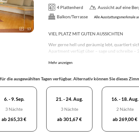
4 Plattenherd
Aussicht auf eine Be
Balkon/Terrasse
Alle Ausstattungsmerkmale a
13
VIEL PLATZ MIT GUTEN AUSSICHTEN
Wer gerne hell und geräumig lebt, quartiert si
Apartment verfügt über – sage und schreibe – 
Norden auf Garten und Nordkette, einmal Rich
Mehr anzeigen
Hier erwarten dich eine großzügige Wohnküch
Boxspringbett können wir für dich auf Wunsch 
 für die ausgewählten Tagen verfügbar. Alternativ können Sie dieses Zi
versteckt sich eine bequeme Matratze, welche 
6. - 9. Sep.
21. - 24. Aug.
16. - 18. Aug.
3 Nächte
3 Nächte
2 Nächte
ab 265,33 €
ab 301,67 €
ab 269,00 €