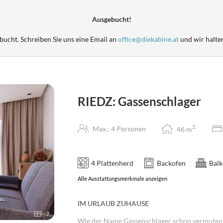
Ausgebucht!
bucht. Schreiben Sie uns eine Email an
office@diekabine.at
und wir halten
RIEDZ: Gassenschlager
2
Max.: 4 Personen
46
m
4 Plattenherd
Backofen
Balk
Alle Ausstattungsmerkmale anzeigen
IM URLAUB ZUHAUSE
7
Wie der Name Gassenschlager schon vermuten 