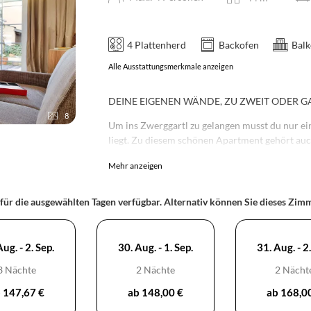
4 Plattenherd
Backofen
Balk
Alle Ausstattungsmerkmale anzeigen
DEINE EIGENEN WÄNDE, ZU ZWEIT ODER GA
8
Um ins Zwerggartl zu gelangen musst du nur ei
liegt. Zu diesem schönen Apartment gehört au
Füße hochlegen einlädt.
Mehr anzeigen
Das gemütliche Doppel-Boxspringbett können w
umwandeln. Unter dem Sofa im Wohnzimmer vers
 für die ausgewählten Tagen verfügbar. Alternativ können Sie dieses Zi
zweites Doppelbett verwendet werden, wenn du
ug. - 2. Sep.
30. Aug. - 1. Sep.
31. Aug. - 2.
3 Nächte
2 Nächte
2 Nächt
 147,67 €
ab 148,00 €
ab 168,0