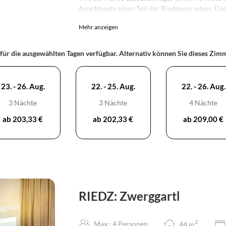
Apartments einen Teil der Riedgasse sehen. Da
einfach
Höttinger Ried
genannt und wahrscheinli
Mehr anzeigen
auch sehr bei der Namensgebung unseres Hauses
Das gemütliche Doppel-Boxspringbett im Gasse
 für die ausgewählten Tagen verfügbar. Alternativ können Sie dieses Zi
zwei Einzelbetten umwandeln. Unter dem Sofa
so kann es als zweites Doppelbett verwendet w
23. - 26. Aug.
22. - 25. Aug.
22. - 26. Aug.
3 Nächte
3 Nächte
4 Nächte
ab 203,33 €
ab 202,33 €
ab 209,00 €
RIEDZ: Zwerggartl
2
Max.: 4 Personen
44
m