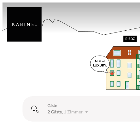
Gäste
2 Gäste
,
1 Zimmer
Die Kabine Innsbruck - Unser