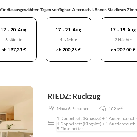
Das gemütliche Doppel-Boxspringbett können w
 für die ausgewählten Tagen verfügbar. Alternativ können Sie dieses Zi
umwandeln. Unter dem Sofa im Wohnzimmer vers
zweites Doppelbett verwendet werden, wenn du
17. - 20. Aug.
17. - 21. Aug.
17. - 19. Aug.
3 Nächte
4 Nächte
2 Nächte
ab 197,33 €
ab 200,25 €
ab 207,00 €
RIEDZ: Rückzug
2
Max.: 6 Personen
102
m
1 Doppelbett (Kingsize) + 1 Ausziehcouch 
1 Doppelbett (Kingsize) + 1 Ausziehcouch 
5 Einzelbetten