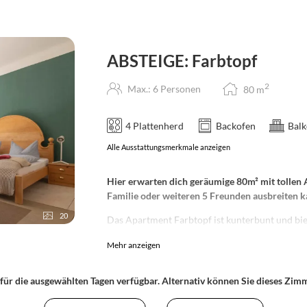
ABSTEIGE: Farbtopf
2
Max.: 6 Personen
80
m
4 Plattenherd
Backofen
Balk
Alle Ausstattungsmerkmale anzeigen
Hier erwarten dich geräumige 80m² mit tollen A
Familie oder weiteren 5 Freunden ausbreiten k
20
Das Apartment Farbtopf ist kunterbunt und biet
wurden im Vintage Stil von Tanacuna aufgepep
Mehr anzeigen
euch ein zünftiges Abendessen kochen, im Wo
trinken. Für Ausflüge ins Traumland dienen ei
Einzelsofabetten sowie ein kleineres Schlafzim
 für die ausgewählten Tagen verfügbar. Alternativ können Sie dieses Zi