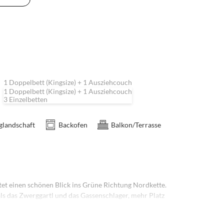
1 Doppelbett (Kingsize) + 1 Ausziehcouch
1 Doppelbett (Kingsize) + 1 Ausziehcouch
3 Einzelbetten
rglandschaft
Backofen
Balkon/Terrasse
etet einen schönen Blick ins Grüne Richtung Nordkette.
als das Zwerggartl und das Gassenschlager, mehr Platz
nügend Platz um sich an lauen Sommerabenden nach