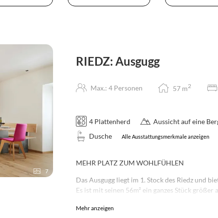
RIEDZ: Ausgugg
2
Max.: 4 Personen
57
m
4 Plattenherd
Aussicht auf eine Be
Dusche
Alle Ausstattungsmerkmale anzeigen
MEHR PLATZ ZUM WOHLFÜHLEN
7
Das Ausgugg liegt im 1. Stock des Riedz und bi
Es ist mit seinen 56m² ein ganzes Stück größer 
zum Ausstrecken! Der Balkon verfügt über ge
Mehr anzeigen
einem ereignisreichen Tag zu entspannen.