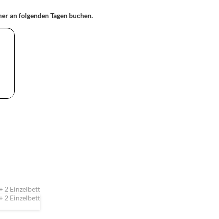
ir für dich auf Wunsch auch in zwei Einzelbetten
mmer an folgenden Tagen buchen.
teckt sich eine bequeme Matratze, so kann es als
 für 4 buchst.
+ 2 Einzelbett
+ 2 Einzelbett