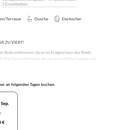
3 Einzelbetten
on/Terrasse
Dusche
Eierkocher
R ZU VIERT!
ne Stufe erklimmen, da es im Erdgeschoss des Riedz
ch eine Sonnenterrasse, dessen gemütliche Launge zum
ir für dich auf Wunsch auch in zwei Einzelbetten
teckt sich eine bequeme Matratze, so kann es als
mmer an folgenden Tagen buchen.
 für 4 buchst.
 Sep.
e
0 €