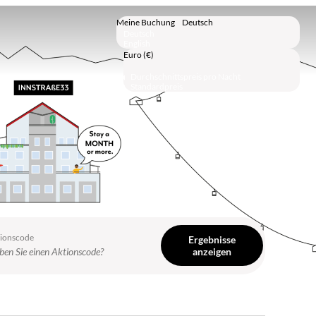
Meine Buchung
Deutsch
Deutsch
English
Euro (€)
Durchschnittspreis pro Nacht
Standardpreis
tionscode
Ergebnisse
anzeigen